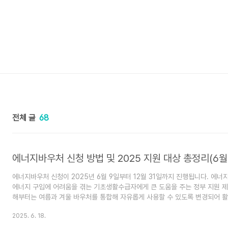
전체 글
68
에너지바우처 신청이 2025년 6월 9일부터 12월 31일까지 진행됩니다. 에너
에너지 구입에 어려움을 겪는 기초생활수급자에게 큰 도움을 주는 정부 지원 제
해부터는 여름과 겨울 바우처를 통합해 자유롭게 사용할 수 있도록 변경되어 
다. 목차 에너지바우처란?에너지바우처 홈페이지 바로가기 에너지바우처는 정
2025. 6. 18.
방 에너지 구매 지원 제도로, 전기·도시가스·지역난방 요금에 사용할 수 있습니
기존 여름용·겨울용 바우처를 하나로 통합해, 가구의 상황에 맞게 더 유연하게 