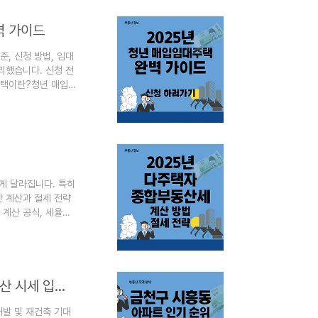
, 우체국 집배원과
벽 가이드
, 신청 방법, 임대
리했습니다. 신청 전
주택이란?청년 매입
게 빌려주는 제도입
 다르며, 공고문에
 시 최대 20년까지
아닌 무주택자'이면
게 달라집니다. 특히
한 계산과 절세 전략
계산 공식, 세율표,
 구조항목1세대1주
%고령자·장기보유 공
청 최신 종부세 보기
정시장가액비율을 곱
금천구 시흥동 아파트 인기 순위 TOP 5 - 2025년 부동산 시세 입지 분석
개발 및 재건축 기대