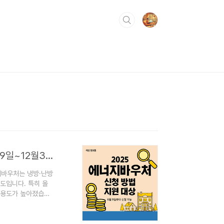
에너지바우처 신청 방법 및 2025 지원 대상 총정리(6월9일~12월31일)
지바우처는 냉방·난방
도입니다. 특히 올
활용도가 높아졌습니
부가 제공하는 냉난
다. 2025년부터는
사용할 수 있게 되었