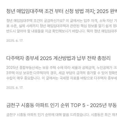
습니다. 특히, 노인·장애인·영유아 등 취약계층을 중심으로 한 대상 확대와 함께
복지사의 찾아가는 서비스도 대폭 강화됐습니..
청년 매입임대주택 조건 부터 신청 방법 까지; 2025 완
청년 매입임대주택 조건이 궁금하신가요? 이 글에서는 입주 자격, 소득·자산 기준
료 수준, 실제 사례까지 청년 매입임대주택과 관련된 핵심 정보를 알기 쉽게 정
반드시 알아야 할 내용들을 지금 확인해보시기 바랍니다. 목차 청년 매입임대
임대주택은 LH가 민간주택을 직접 매입한 뒤, 주거가 필요한 청년에게 저렴하
2025. 6. 17.
니다. 월세는 시세의 40~50% 수준이며, 보증금과 임대료는 지원 순위에 따라
명시됩니다. 기본 계약기간은 2년이며, 최장 10년까지 거주 가능 합니다.(혼인
연장 가능) 청년 매입임대주택 조건입주 자격모집 공고일 기준으로 '혼인 중이 
서 아래 어느 하나에 해당하는 미..
다주택자 종부세 2025 계산방법과 납부 전략 총정리
2025년 종합부동산세는 보유 주택 수에 따라 세율과 공제금액, 누진공제가 크
3주택 이상 보유한 다주택자의 경우, 세금 부담이 급격히 증가할 수 있어 정확
수립이 매우 중요합니다. 이 글에서는 국세청 자료를 바탕으로 다주택자 종부세 
납부 시기, 절세 팁까지 한눈에 정리해드리겠습니다.목차 1. 종합부동산세 기본
2025. 6. 17.
택자다주택자(2주택 이상)기본 공제12억 원9억 원공정시장가액비율60%60
제최대 80%적용 불가※ 기준일: 2025년 6월 1일 기준 주택 보유 현황 국세
2. 과세표준별 세율 및 누진공제과세표준은 ‘공시가격 합계 - 공제금액’에 공
해서 계산합니다.그리고 해당 ..
금천구 시흥동 아파트 인기 순위에 대해 말씀 드리겠습니다. 시흥동은 최근 재