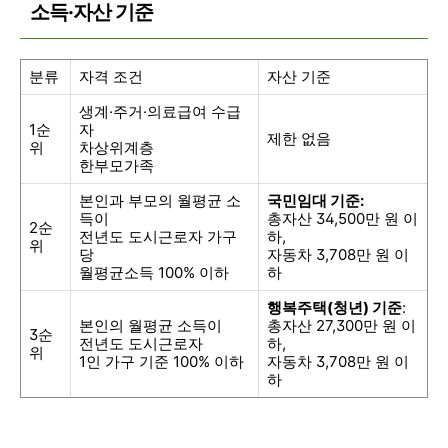
소득·자산 기준
분류
자격 조건
자산 기준
생계·주거·의료급여 수급
1순
자
제한 없음
위
차상위계층
한부모가족
본인과 부모의 월평균 소
국민임대 기준:
득이
총자산 34,500만 원 이
2순
전년도 도시근로자 가구
하,
위
당
자동차 3,708만 원 이
월평균소득 100% 이하
하
행복주택(청년) 기준
:
본인의 월평균 소득이
총자산 27,300만 원 이
3순
전년도 도시근로자
하,
위
1인 가구 기준 100% 이하
자동차 3,708만 원 이
하