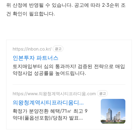
위 산정에 반영될 수 있습니다. 공고에 따라 2·3순위 조
건 확인이 필요합니다.
https://inbon.co.kr/
광고
인본투자 파트너스
토지매입부터 심의 통과까지! 검증된 전략으로 매입
약정사업 성공률을 높여드립니다.
https://www.의왕청계역시티프라디움.com
광고
의왕청계역시티프라디움디하
모니
확정가 분양전환 혜택/71㎡ 최고 9
억대(풀옵션포함)/당첨자 발표
7.23(목)